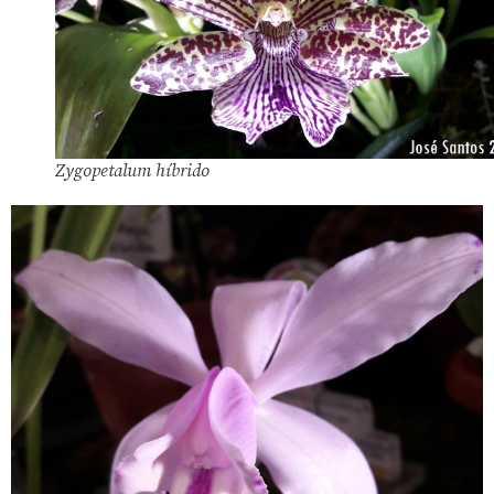
Zygopetalum híbrido