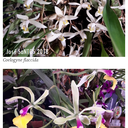
Coelogyne flaccida