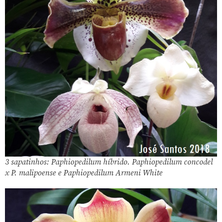
3 sapatinhos: Paphiopedilum híbrido. Paphiopedilum concodel
x P. malipoense e Paphiopedilum Armeni White