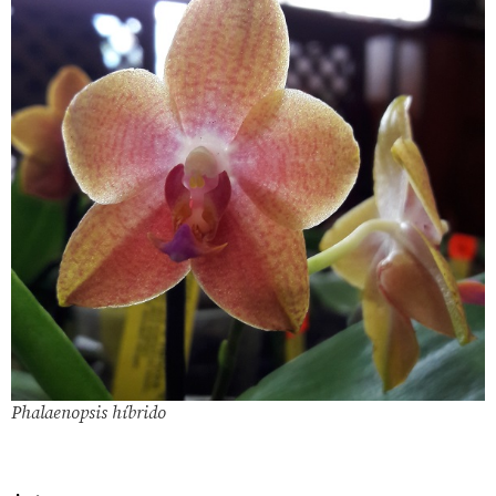
Phalaenopsis híbrido