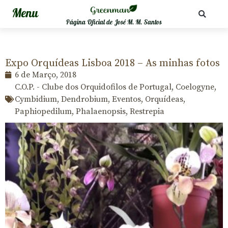
Página Oficial de José M. M. Santos
Expo Orquídeas Lisboa 2018 – As minhas fotos
6 de Março, 2018
C.O.P. - Clube dos Orquidofilos de Portugal
,
Coelogyne
,
Cymbidium
,
Dendrobium
,
Eventos
,
Orquídeas
,
Paphiopedilum
,
Phalaenopsis
,
Restrepia