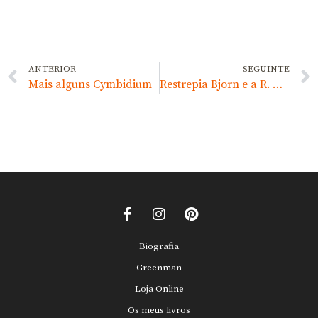
ANTERIOR
SEGUINTE
Mais alguns Cymbidium
Restrepia Bjorn e a R. muscifera
Biografia
Greenman
Loja Online
Os meus livros