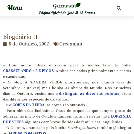
Página Oficial de José M. M. Santos
Blogdiário II
8 de Outubro, 2007
Greenman
– Dois novos blogs entraram para a minha lista de links:
CRASSULANDO
e
3 E PICOS
. Ambos dedicados principalmente a cactos
e suculentas.
– O blog A SOMBRA VERDE mostrou-nos, nos últimos dias de
Setembro, a (talvez) mais bonita Azinheira do Mundo. Nos primeiros
dias de Outubro, ensina-nos a
distinguir as diversas bolotas
, fruto
das diferentes espécies de carvalhos.
– No
CORES DA TERRA
, as cores são outonais…
– Para além das lindíssimas fotos de orquídeas que sempre gosto de
admirar, no início de Outubro também foram ‘estrelas’ no
FLORZINHA
DE ESTUFA
algumas carnívoras floridas da família das Pinguículas.
– O Outono, anunciado pela bonita
Sternbergia lutea
, também já chegou
ao
JARDIM COM GATOS
.