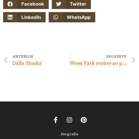
Facebook
Twitter
LinkedIn
WhatsApp
ANTERIOR
SEGUINTE
Dália ‘Honka’
Wrest Park reabre ao publico após recuperação de 20 anos.
Biografia