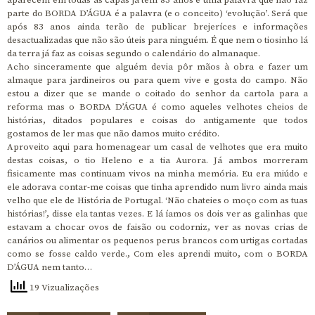
aparecem em todas as capas já tem 83 anos e uma palavra que não faz
parte do BORDA D’ÁGUA é a palavra (e o conceito) ‘evolução’. Será que
após 83 anos ainda terão de publicar brejeríces e informações
desactualizadas que não são úteis para ninguém. É que nem o tiosinho lá
da terra já faz as coisas segundo o calendário do almanaque.
Acho sinceramente que alguém devia pôr mãos à obra e fazer um
almaque para jardineiros ou para quem vive e gosta do campo. Não
estou a dizer que se mande o coitado do senhor da cartola para a
reforma mas o BORDA D’ÁGUA é como aqueles velhotes cheios de
histórias, ditados populares e coisas do antigamente que todos
gostamos de ler mas que não damos muito crédito.
Aproveito aqui para homenagear um casal de velhotes que era muito
destas coisas, o tio Heleno e a tia Aurora. Já ambos morreram
fisicamente mas continuam vivos na minha memória. Eu era miúdo e
ele adorava contar-me coisas que tinha aprendido num livro ainda mais
velho que ele de História de Portugal. ‘Não chateies o moço com as tuas
histórias!’, disse ela tantas vezes. E lá íamos os dois ver as galinhas que
estavam a chocar ovos de faisão ou codorniz, ver as novas crias de
canários ou alimentar os pequenos perus brancos com urtigas cortadas
como se fosse caldo verde., Com eles aprendi muito, com o BORDA
D’ÁGUA nem tanto…
19 Vizualizações