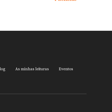
log
As minhas leituras
Eventos