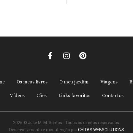
ine
Os meus livros
O meu jardim
Viagens
B
Vídeos
Cães
Links favoritos
Contactos
2026 © José M. M. Santos - Todos os direitos reservados.
Desenvolvimento e manutenção por
CHITAS WEBSOLUTIONS