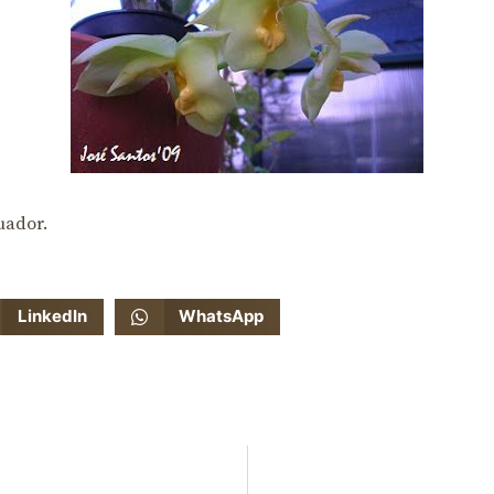
uador.
LinkedIn
WhatsApp