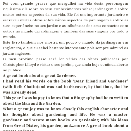
Foi com grande prazer que mergulhei na vida desta personagem
riquíssima e li sobre os seus conhecimentos sobre jardinagem e sobre
muitos outros aspectos da sua vida. Ele foi um importante jardineiro e
escreveu muitas obras sobre vários aspectos da jardinagem e sobre as
suas experiências no seu jardim e as influências dos seus contactos com
outros no mundo da jardinagem e também das suas viagens por todo o
mundo.
Este livro também nos mostra um pouco o mundo da jardinagem em
Inglaterra, o que eu achei bastante interessante pois sempre admirei os
jardins ingleses.
O meu próximo passo será ler várias das obras publicadas por
Christopher Llloyd e visitar o seu jardim, que ainda hoje continua aberto
ao público.
A great book about a great Gardener.
I had read his words on the book ‘Dear friend and Gardener’
(with Beth Chatto)and was sad to discover, by that time, that he
was already dead.
This year I was happy to know that a Biography had been written
about the Man and the Garden.
What a great joy was to know closely this english character and
his thoughts about gardening and life. He was a master
gardener and wrote many books on gardening with his ideas
from Great Dixter, his garden, and…more A great book about a