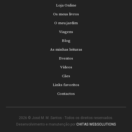
Loja Online
Os meus livros
O meu jardim
Viagens
Blog
As minhas leituras
Eventos
Vídeos
Cães
Links favoritos
Contactos
2026 © José M. M. Santos - Todos os direitos reservados.
Desenvolvimento e manutenção por
CHITAS WEBSOLUTIONS