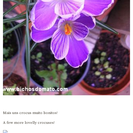
Mais uns crocus muito bonitos!
A few more lovelly crocuses!