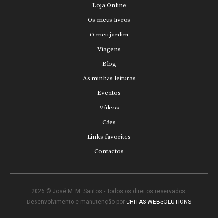
Loja Online
Os meus livros
O meu jardim
Viagens
Blog
As minhas leituras
Eventos
Vídeos
Cães
Links favoritos
Contactos
2026 © José M. M. Santos - Todos os direitos reservados.
Desenvolvimento e manutenção por
CHITAS WEBSOLUTIONS