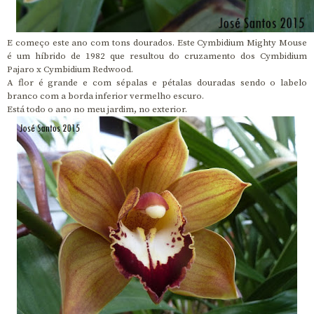
E começo este ano com tons dourados. Este Cymbidium Mighty Mouse
é um híbrido de 1982 que resultou do cruzamento dos Cymbidium
Pajaro x Cymbidium Redwood.
A flor é grande e com sépalas e pétalas douradas sendo o labelo
branco com a borda inferior vermelho escuro.
Está todo o ano no meu jardim, no exterior.