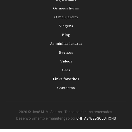
Os meus livros
O meu jardim
Viagens
Blog
As minhas leituras
Eventos
Vídeos
Cães
Links favoritos
Contactos
2026 © José M. M. Santos - Todos os direitos reservados.
Desenvolvimento e manutenção por
CHITAS WEBSOLUTIONS