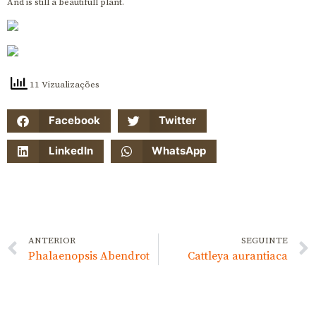
And is still a beautifull plant.
11 Vizualizações
Facebook
Twitter
LinkedIn
WhatsApp
ANTERIOR
SEGUINTE
Phalaenopsis Abendrot
Cattleya aurantiaca