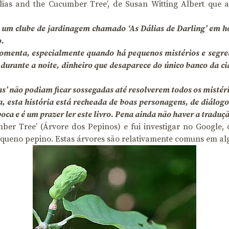
hlias and the Cucumber Tree’, de Susan Witting Albert que 
um clube de jardinagem chamado ‘As Dálias de Darling’ em hon
o.
omenta, especialmente quando há pequenos mistérios e segre
 durante a noite, dinheiro que desaparece do único banco da c
as’ não podiam ficar sossegadas até resolverem todos os mistér
 esta história está recheada de boas personagens, de diálogos
ca e é um prazer ler este livro. Pena ainda não haver a traduç
mber Tree’ (Árvore dos Pepinos) e fui investigar no Google
equeno pepino. Estas árvores são relativamente comuns em alg