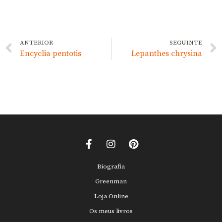
ANTERIOR
SEGUINTE
Encyclia pentotis
Lepanthes chrysina
Biografia
Greenman
Loja Online
Os meus livros