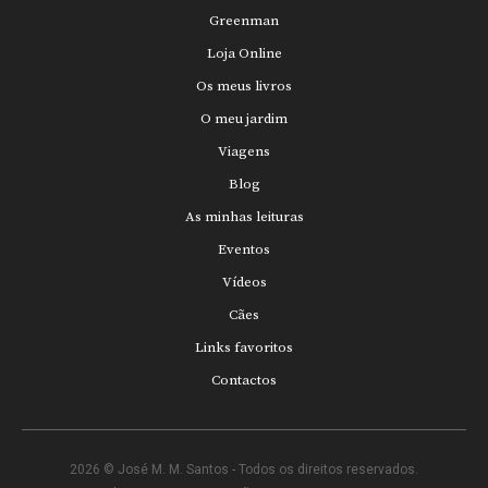
Greenman
Loja Online
Os meus livros
O meu jardim
Viagens
Blog
As minhas leituras
Eventos
Vídeos
Cães
Links favoritos
Contactos
2026 © José M. M. Santos - Todos os direitos reservados.