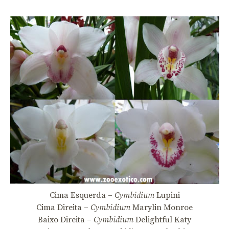
Cima Esquerda –
Cymbidium
Lupini
Cima Direita –
Cymbidium
Marylin Monroe
Baixo Direita –
Cymbidium
Delightful Katy