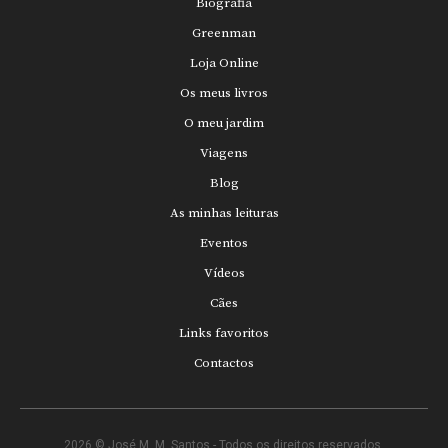
Biografia
Greenman
Loja Online
Os meus livros
O meu jardim
Viagens
Blog
As minhas leituras
Eventos
Vídeos
Cães
Links favoritos
Contactos
2026 © José M. M. Santos - Todos os direitos reservados.