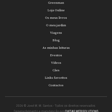
Greenman
Loja Online
Os meus livros
O meu jardim
Viagens
Blog
As minhas leituras
Eventos
Vídeos
Cães
Links favoritos
Contactos
2026 © José M. M. Santos - Todos os direitos reservados.
Desenvolvimento e manutenção por
CHITAS WEBSOLUTIONS