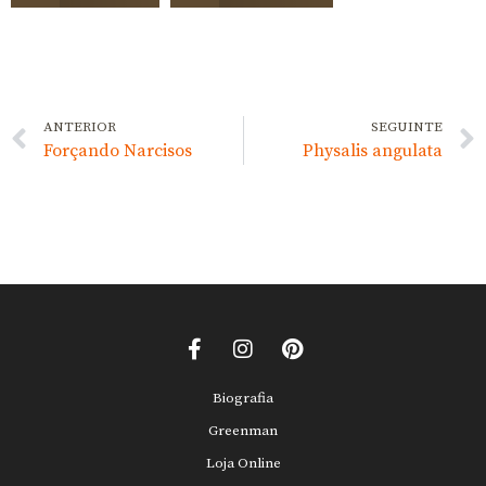
ANTERIOR
SEGUINTE
Forçando Narcisos
Physalis angulata
Biografia
Greenman
Loja Online