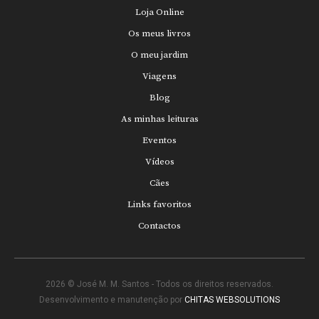
Loja Online
Os meus livros
O meu jardim
Viagens
Blog
As minhas leituras
Eventos
Vídeos
Cães
Links favoritos
Contactos
2026 © José M. M. Santos - Todos os direitos reservados.
Desenvolvimento e manutenção por
CHITAS WEBSOLUTIONS