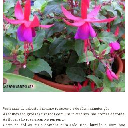
Variedade de arbusto bastante resistente e de fácil manutenção.
As folhas são grossas e verdes com uns ‘piquinhos’ nas bordas da folha.
As flores são rosa escuro e púrpura.
Gosta de sol ou meia sombra num solo rico, húmido e com boa