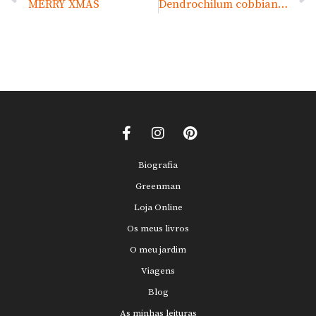
MERRY XMAS
Dendrochilum cobbianum
Biografia
Greenman
Loja Online
Os meus livros
O meu jardim
Viagens
Blog
As minhas leituras