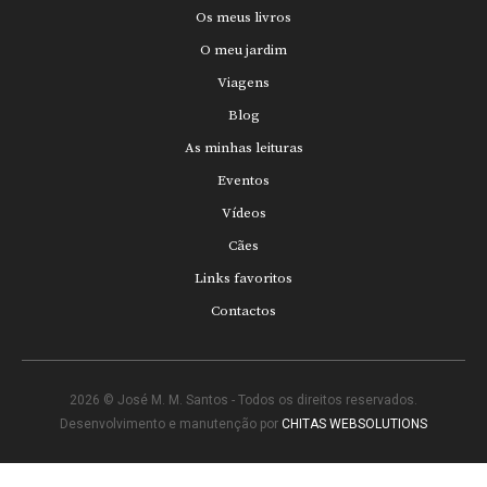
Os meus livros
O meu jardim
Viagens
Blog
As minhas leituras
Eventos
Vídeos
Cães
Links favoritos
Contactos
2026 © José M. M. Santos - Todos os direitos reservados.
Desenvolvimento e manutenção por
CHITAS WEBSOLUTIONS