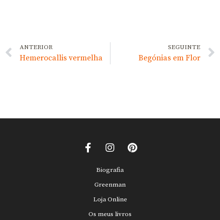
ANTERIOR
SEGUINTE
Hemerocallis vermelha
Begónias em Flor
Biografia
Greenman
Loja Online
Os meus livros