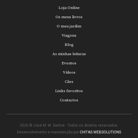
Loja Online
Os meus livros
O meu jardim
Viagens
Blog
As minhas leituras
Eventos
Vídeos
Cães
Links favoritos
Contactos
2026 © José M. M. Santos - Todos os direitos reservados.
Desenvolvimento e manutenção por
CHITAS WEBSOLUTIONS