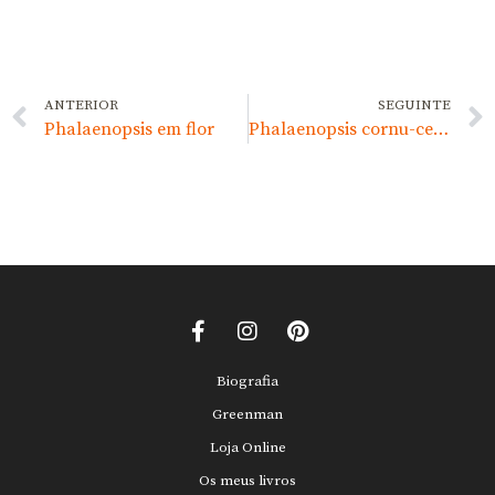
ANTERIOR
SEGUINTE
Phalaenopsis em flor
Phalaenopsis cornu-cervi alba
Biografia
Greenman
Loja Online
Os meus livros