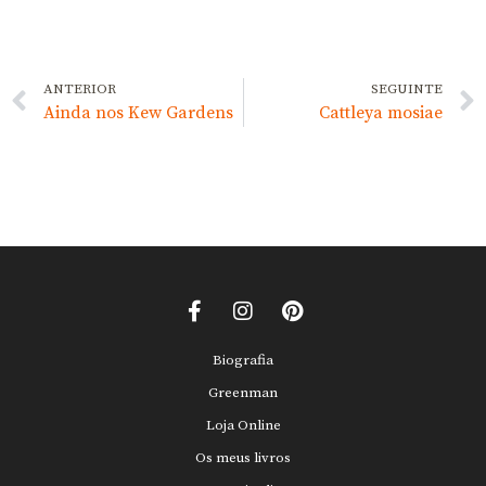
ANTERIOR
SEGUINTE
Ainda nos Kew Gardens
Cattleya mosiae
Biografia
Greenman
Loja Online
Os meus livros