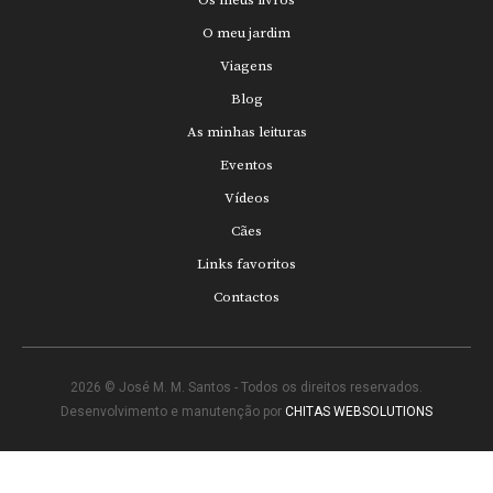
Os meus livros
O meu jardim
Viagens
Blog
As minhas leituras
Eventos
Vídeos
Cães
Links favoritos
Contactos
2026 © José M. M. Santos - Todos os direitos reservados.
Desenvolvimento e manutenção por
CHITAS WEBSOLUTIONS