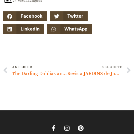
24 Vizualizações
Facebook
Twitter
LinkedIn
WhatsApp
ANTERIOR
SEGUINTE
The Darling Dahlias and The Naked Ladies
Revista JARDINS de Janeiro 2012