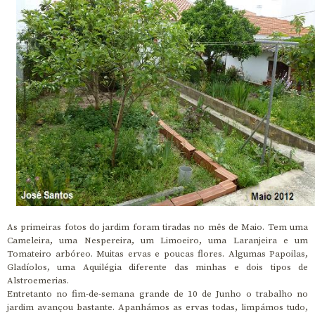
As primeiras fotos do jardim foram tiradas no mês de Maio. Tem uma
Cameleira, uma Nespereira, um Limoeiro, uma Laranjeira e um
Tomateiro arbóreo. Muitas ervas e poucas flores. Algumas Papoilas,
Gladíolos, uma Aquilégia diferente das minhas e dois tipos de
Alstroemerias.
Entretanto no fim-de-semana grande de 10 de Junho o trabalho no
jardim avançou bastante. Apanhámos as ervas todas, limpámos tudo,