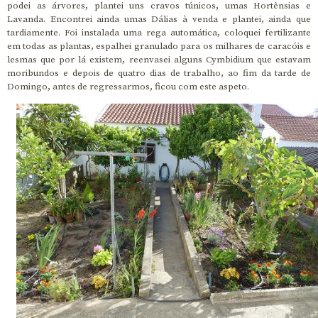
podei as árvores, plantei uns cravos túnicos, umas Hortênsias e
Lavanda. Encontrei ainda umas Dálias à venda e plantei, ainda que
tardiamente. Foi instalada uma rega automática, coloquei fertilizante
em todas as plantas, espalhei granulado para os milhares de caracóis e
lesmas que por lá existem, reenvasei alguns Cymbidium que estavam
moribundos e depois de quatro dias de trabalho, ao fim da tarde de
Domingo, antes de regressarmos, ficou com este aspeto.