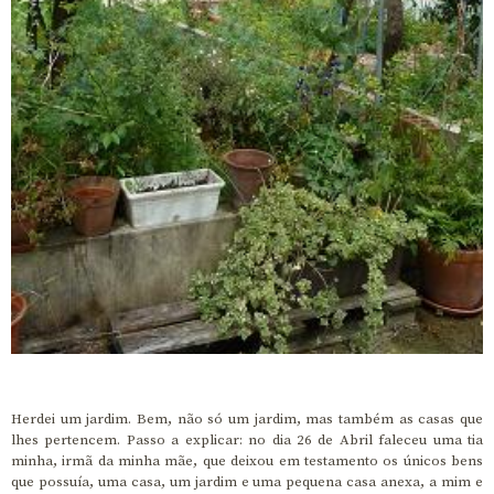
Herdei um jardim. Bem, não só um jardim, mas também as casas que
lhes pertencem. Passo a explicar: no dia 26 de Abril faleceu uma tia
minha, irmã da minha mãe, que deixou em testamento os únicos bens
que possuía, uma casa, um jardim e uma pequena casa anexa, a mim e