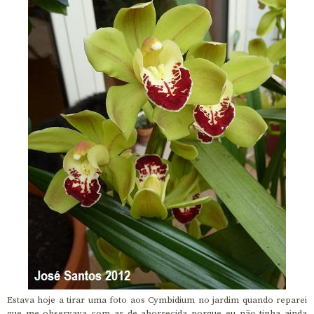
Estava hoje a tirar uma foto aos Cymbidium no jardim quando reparei
que me observava com ar de aborrecida porque eu não tinha ainda