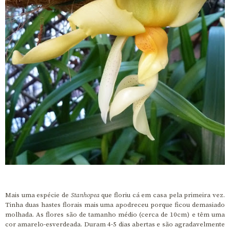
Mais uma espécie de
Stanhopea
que floriu cá em casa pela primeira vez.
Tinha duas hastes florais mais uma apodreceu porque ficou demasiado
molhada. As flores são de tamanho médio (cerca de 10cm) e têm uma
cor amarelo-esverdeada. Duram 4-5 dias abertas e são agradavelmente