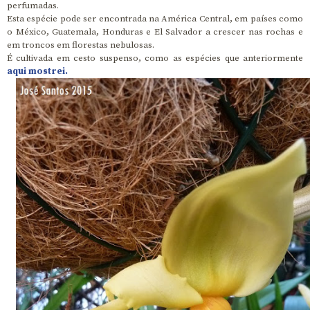
perfumadas.
Esta espécie pode ser encontrada na América Central, em países como
o México, Guatemala, Honduras e El Salvador a crescer nas rochas e
em troncos em florestas nebulosas.
É cultivada em cesto suspenso, como as espécies que anteriormente
aqui mostrei.