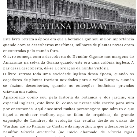
Este livro retrata a época em que a botânica ganhou maior importância
quando com as descobertas marítimas, milhares de plantas novas eram
encontradas pelo mundo fora.
O livro começa com a descoberta do Nenúfar Gigante nas margens do
Amazonas na selva da Guiana quando este era uma colónia inglesa. A
par dessa descoberta, dá-se a coroação da rainha Victória.
O livro retrata toda uma sociedade inglesa dessa época, quando os
caçadores de plantas traziam novidades para a velha Europa, quando
se faziam descobertas, quando as colecções botânicas privadas
criavam um status.
Apaixonado como sou pela história da botânica e dos jardins, em
especial ingleses, este livro foi como se tivesse sido escrito para mim
por encomenda. Aqui encontrei muitas personagens que admiro e que
fiquei a conhecer melhor, aqui se falou de orquídeas, da grande
exposição de Londres, da evolução das estufas desde as caixas de
Wardian até ao Palácio de Cristal e da importância que a descoberta do
nenúfar
Victoria amazonica
(no início chamado de
Victoria regia
)