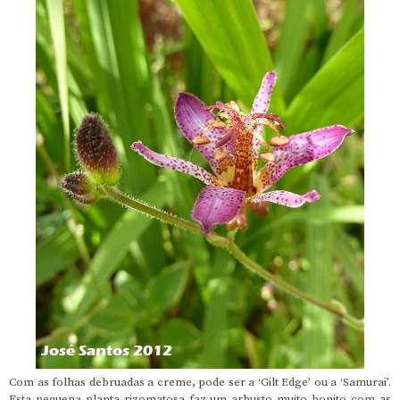
Com as folhas debruadas a creme, pode ser a ‘Gilt Edge’ ou a ‘Samurai’.
Esta pequena planta rizomatosa faz um arbusto muito bonito com as