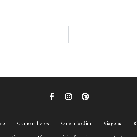
ine
Os meus livros
O meu jardim
Viagens
B