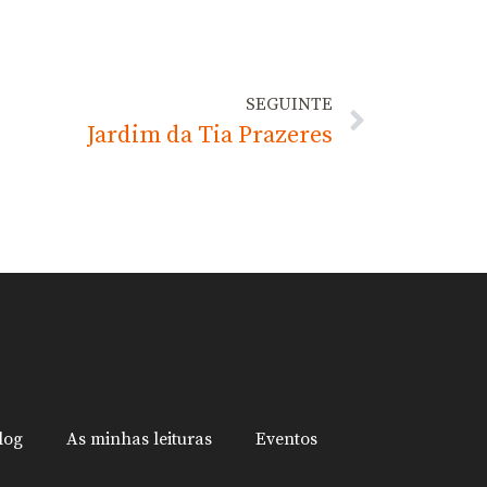
SEGUINTE
Jardim da Tia Prazeres
log
As minhas leituras
Eventos