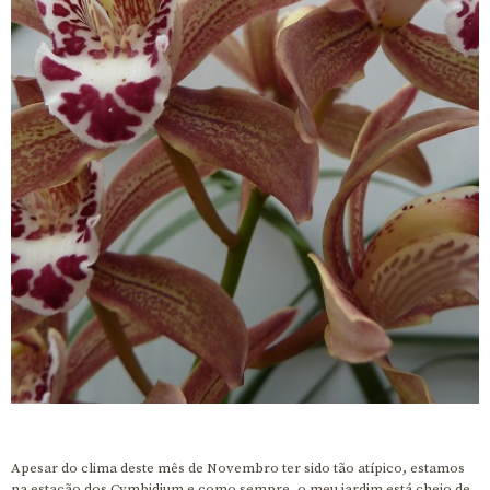
Apesar do clima deste mês de Novembro ter sido tão atípico, estamos
na estação dos Cymbidium e como sempre, o meu jardim está cheio de