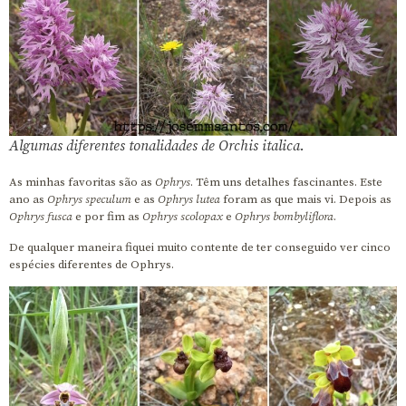
Algumas diferentes tonalidades de
Orchis italica
.
As minhas favoritas são as
Ophrys
. Têm uns detalhes fascinantes. Este
ano as
Ophrys speculum
e as
Ophrys lutea
foram as que mais vi. Depois as
Ophrys fusca
e por fim as
Ophrys scolopax
e
Ophrys bombyliflora
.
De qualquer maneira fiquei muito contente de ter conseguido ver cinco
espécies diferentes de Ophrys.