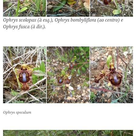
Ophrys scolopax
(à esq.),
Ophrys bombyliflora
(ao centro) e
Ophrys fusca
(à dir.).
Ophrys speculum