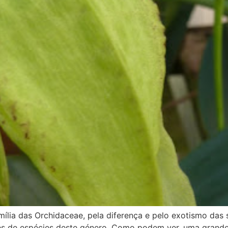
ília das Orchidaceae, pela diferença e pelo exotismo das 
s de espécies deste género. Como podem ver, uma grande v