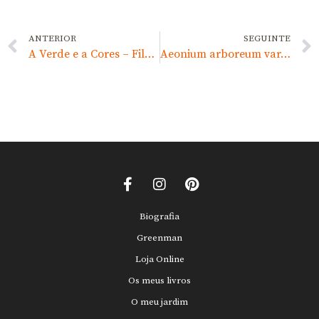
ANTERIOR
SEGUINTE
A Verde e a Cores – Filmagens
Aeonium arboreum var. atropurpureum
Biografia
Greenman
Loja Online
Os meus livros
O meu jardim