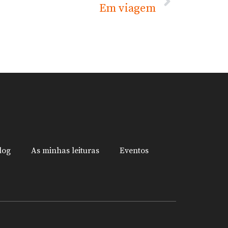
Em viagem
log
As minhas leituras
Eventos