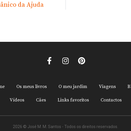
tânico da Ajuda
ine
Os meus livros
O meu jardim
Viagens
B
Vídeos
Cães
Links favoritos
Contactos
2026 © José M. M. Santos - Todos os direitos reservados.