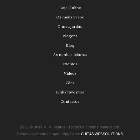
Loja Online
Os meus livros
O meu jardim
Viagens
Blog
As minhas leituras
Eventos
Vídeos
Cães
Links favoritos
Contactos
2026 © José M. M. Santos - Todos os direitos reservados.
Desenvolvimento e manutenção por
CHITAS WEBSOLUTIONS