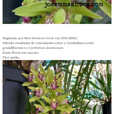
Registado por New Horizon Orch. em 2004 (RHS).
Híbrido resultante do cruzamento entre o Cymbidium Lowio-
grandiflorum e o
Cymbidium devonianum
.
Haste floral em cascata.
Flor média.