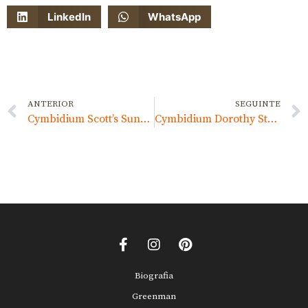
LinkedIn
WhatsApp
ANTERIOR
SEGUINTE
Cymbidium Scott’s Sunrise ‘Aurora’
Cymbidium Dorothy Stockstill ‘Forgotten Fruit’
Biografia
Greenman