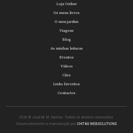
Loja Online
Os meus livros
O meu jardim
Viagens
Blog
As minhas leituras
Eventos
Vídeos
Cães
Links favoritos
Contactos
2026 © José M. M. Santos - Todos os direitos reservados.
Desenvolvimento e manutenção por
CHITAS WEBSOLUTIONS