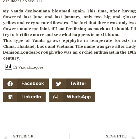
orquídeas do séc. XIX.
My Vanda denisoniana bloomed again. This time, after having
flowered last June and last January, only two big and glossy
yellow and very scented flowers. The fact that there was only two
flowers made me think if I am fertilising as much as I should. I’ll
try to fertilise more and see what happens in next bloom.
This type of Vanda grows epiphytic in temperate forests in
China, Thailand, Laos and Vietnam. The name was give after Lady
Denison Londesborough who was an orchid enthusiast in the 19th
century.
12 Vizualizações
Facebook
Twitter
LinkedIn
WhatsApp
ANTERIOR
SEGUINTE