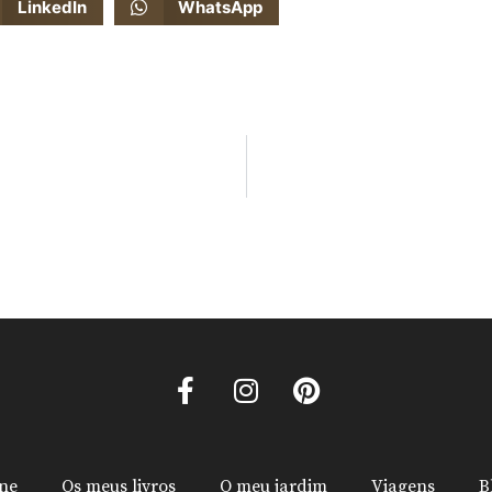
LinkedIn
WhatsApp
ine
Os meus livros
O meu jardim
Viagens
B