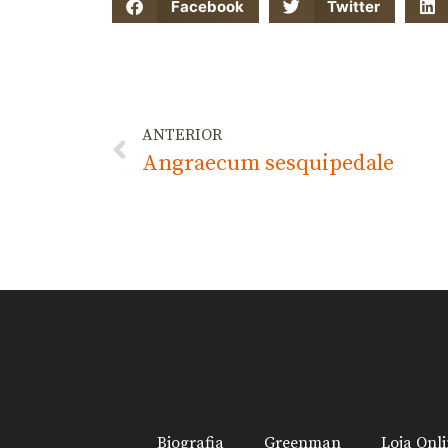
Facebook
Twitter
ANTERIOR
Angraecum sesquipedale
Biografia
Greenman
Loja Onl