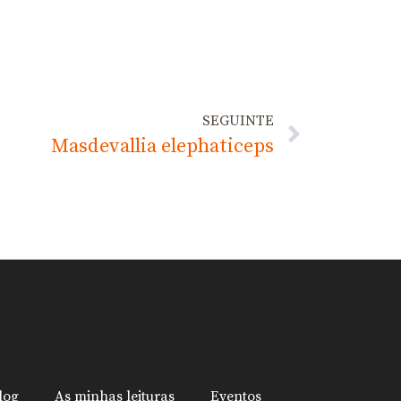
SEGUINTE
Masdevallia elephaticeps
log
As minhas leituras
Eventos