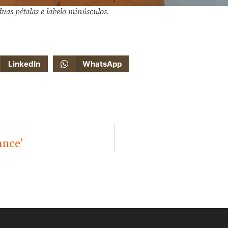
uas pétalas e labelo minúsculos.
LinkedIn
WhatsApp
ance’