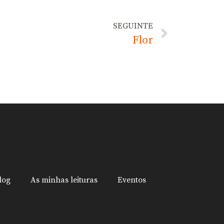
SEGUINTE
Flor
log
As minhas leituras
Eventos