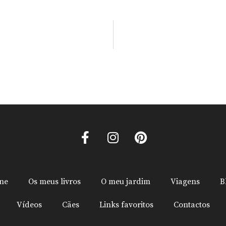
ine
Os meus livros
O meu jardim
Viagens
B
Vídeos
Cães
Links favoritos
Contactos